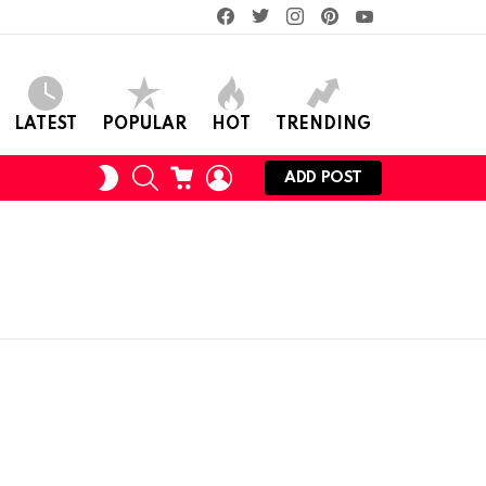
facebook
twitter
instagram
pinterest
youtube
LATEST
POPULAR
HOT
TRENDING
SEARCH
CART
LOGIN
SWITCH
ADD POST
SKIN