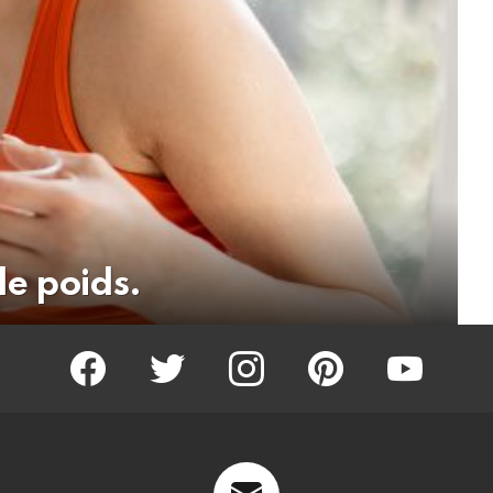
de poids.
facebook
twitter
instagram
pinterest
youtube