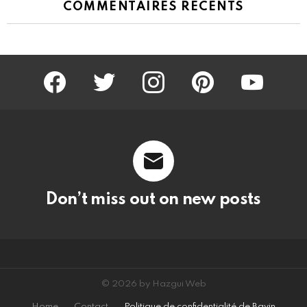
COMMENTAIRES RÉCENTS
facebook
twitter
instagram
pinterest
youtube
Don’t miss out on new posts
© 2026 by Hazgui Web
Home
Contact
Politique de confidentialité de Bavin