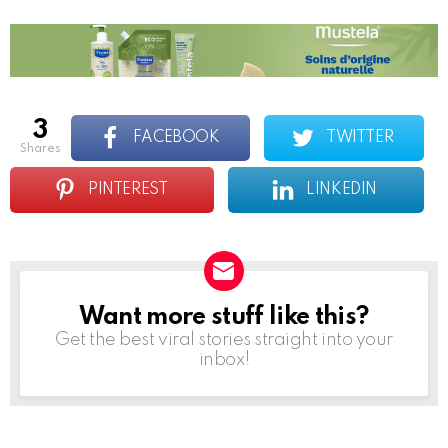
3
FACEBOOK
TWITTER
shares
PINTEREST
LINKEDIN
Want more stuff like this?
NEWSLETTER
Get the best viral stories straight into your
inbox!