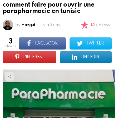
comment faire pour ouvrir une
parapharmacie en tunisie
by
Hazgui
il y a 3 ans
1.2k
Views
3
FACEBOOK
TWITTER
shares
PINTEREST
LINKEDIN