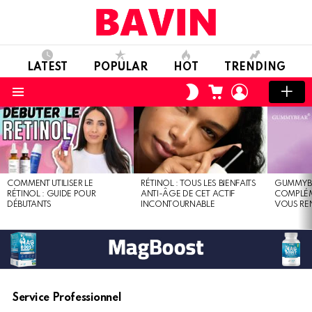
LATEST
POPULAR
HOT
TRENDING
CART
LOGIN
SWITCH
SKIN
Menu
LATEST
STORIES
COMMENT UTILISER LE
RÉTINOL : TOUS LES BIENFAITS
GUMMYBEA
RÉTINOL : GUIDE POUR
ANTI-ÂGE DE CET ACTIF
COMPLÉM
DÉBUTANTS
INCONTOURNABLE
VOUS RE
Service Professionnel