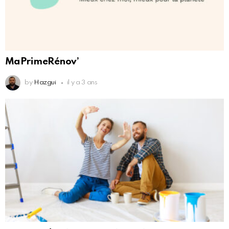
MaPrimeRénov’
by
Hazgui
il y a 3 ans