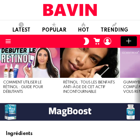
LATEST
POPULAR
HOT
TRENDING
CART
LOGIN
SWITCH
SKIN
Menu
LATEST
STORIES
COMMENT UTILISER LE
RÉTINOL : TOUS LES BIENFAITS
GUMMYBEA
RÉTINOL : GUIDE POUR
ANTI-ÂGE DE CET ACTIF
COMPLÉM
DÉBUTANTS
INCONTOURNABLE
VOUS RE
Ingrédients