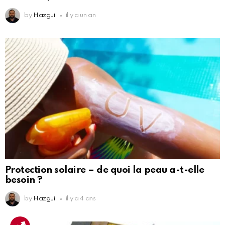
by
Hazgui
il y a un an
Protection solaire – de quoi la peau a-t-elle
besoin ?
by
Hazgui
il y a 4 ans