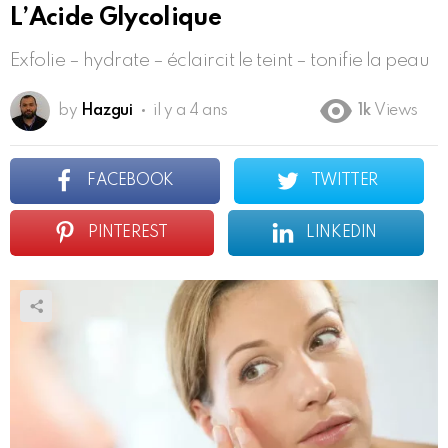
L’Acide Glycolique
Exfolie – hydrate – éclaircit le teint – tonifie la peau
by
Hazgui
il y a 4 ans
1k
Views
FACEBOOK
TWITTER
PINTEREST
LINKEDIN