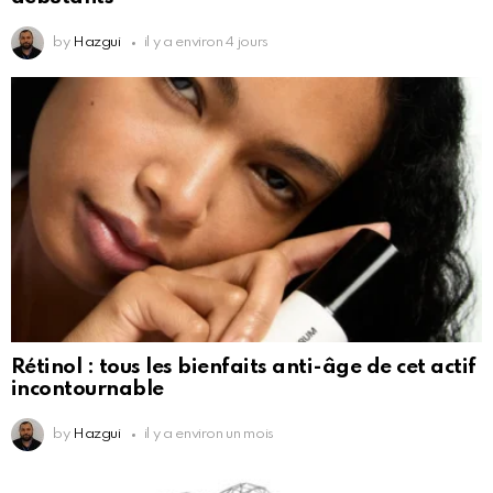
by
Hazgui
il y a environ 4 jours
Rétinol : tous les bienfaits anti-âge de cet actif
incontournable
by
Hazgui
il y a environ un mois