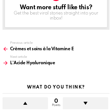
Want more stuff like this?
NEWSLETTER
Get the best viral stories straight into your
inbox!
See
Previous article
more
Crèmes et soins à la Vitamine E
Next article
L’Acide Hyaluronique
WHAT DO YOU THINK?
0
Points