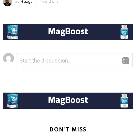
by
Hazgui
il y a 2 ans
Laisser
Commentaire
*
un
commentaire
DON'T MISS