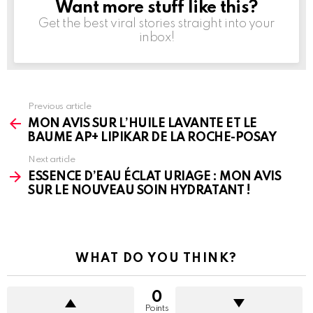
Want more stuff like this?
NEWSLETTER
Get the best viral stories straight into your
inbox!
See
Previous article
more
MON AVIS SUR L’HUILE LAVANTE ET LE
BAUME AP+ LIPIKAR DE LA ROCHE-POSAY
Next article
ESSENCE D’EAU ÉCLAT URIAGE : MON AVIS
SUR LE NOUVEAU SOIN HYDRATANT !
WHAT DO YOU THINK?
0
Points