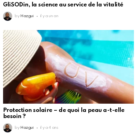
GliSODin, la science au service de la vitalité
by
Hazgui
il y a un an
Protection solaire – de quoi la peau a-t-elle
besoin ?
by
Hazgui
il y a 4 ans