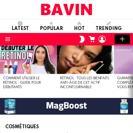
LATEST
POPULAR
HOT
TRENDING
CART
LOGIN
SWITCH
SKIN
Menu
LATEST
STORIES
COMMENT UTILISER LE
RÉTINOL : TOUS LES BIENFAITS
GUMMYBEA
RÉTINOL : GUIDE POUR
ANTI-ÂGE DE CET ACTIF
COMPLÉM
DÉBUTANTS
INCONTOURNABLE
VOUS RE
COSMÉTIQUES