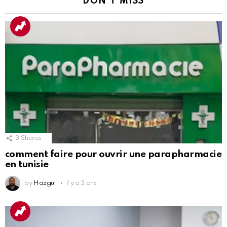
DON'T MISS
3
Shares
comment faire pour ouvrir une parapharmacie
en tunisie
by
Hazgui
il y a 3 ans