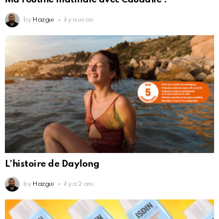
by
Hazgui
il y a un an
L’histoire de Daylong
by
Hazgui
il y a 2 ans