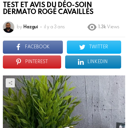
TEST ET AVIS DU DÉO-SOIN
DERMATO ROGÉ CAVAILLÈS
by
Hazgui
il y a 3 ans
1.3k
Views
FACEBOOK
TWITTER
PINTEREST
LINKEDIN