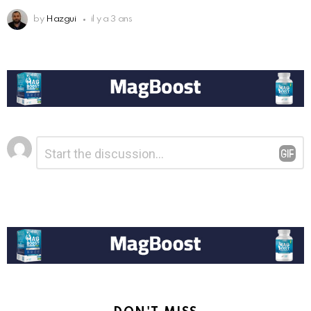
by
Hazgui
il y a 3 ans
Laisser
Commentaire
*
un
commentaire